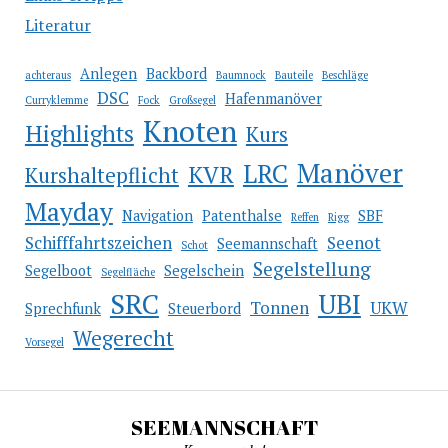
Literatur
Anlegen
Backbord
achteraus
Baumnock
Bauteile
Beschläge
DSC
Hafenmanöver
Curryklemme
Fock
Großsegel
Knoten
Highlights
Kurs
Manöver
LRC
KVR
Kurshaltepflicht
Mayday
Navigation
Patenthalse
SBF
Reffen
Rigg
Schifffahrtszeichen
Seenot
Seemannschaft
Schot
Segelstellung
Segelboot
Segelschein
Segelfläche
SRC
UBI
Tonnen
UKW
Sprechfunk
Steuerbord
Wegerecht
Vorsegel
SEEMANNSCHAFT