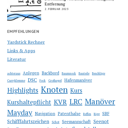
Entfernung
2. FEBRUAR 2023
EMPFEHLUNGEN
Yardstick Rechner
Links & Apps
Literatur
Anlegen
Backbord
achteraus
Baumnock
Bauteile
Beschläge
DSC
Hafenmanöver
Curryklemme
Fock
Großsegel
Knoten
Highlights
Kurs
Manöver
LRC
KVR
Kurshaltepflicht
Mayday
Navigation
Patenthalse
SBF
Reffen
Rigg
Schifffahrtszeichen
Seenot
Seemannschaft
Schot