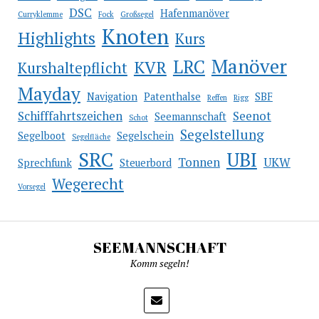
DSC
Hafenmanöver
Curryklemme
Fock
Großsegel
Knoten
Highlights
Kurs
Manöver
LRC
KVR
Kurshaltepflicht
Mayday
Navigation
Patenthalse
SBF
Reffen
Rigg
Schifffahrtszeichen
Seenot
Seemannschaft
Schot
Segelstellung
Segelboot
Segelschein
Segelfläche
SRC
UBI
Tonnen
UKW
Sprechfunk
Steuerbord
Wegerecht
Vorsegel
SEEMANNSCHAFT
Komm segeln!