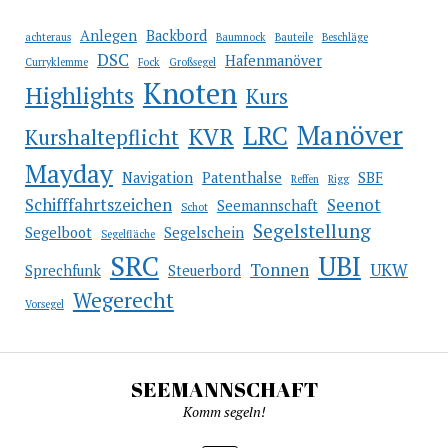
Anlegen
Backbord
achteraus
Baumnock
Bauteile
Beschläge
DSC
Hafenmanöver
Curryklemme
Fock
Großsegel
Knoten
Highlights
Kurs
Manöver
LRC
KVR
Kurshaltepflicht
Mayday
Navigation
Patenthalse
SBF
Reffen
Rigg
Schifffahrtszeichen
Seenot
Seemannschaft
Schot
Segelstellung
Segelboot
Segelschein
Segelfläche
SRC
UBI
Tonnen
UKW
Sprechfunk
Steuerbord
Wegerecht
Vorsegel
SEEMANNSCHAFT
Komm segeln!